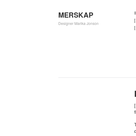
MERSKAP
I
[
Designer Marika Jonson
[