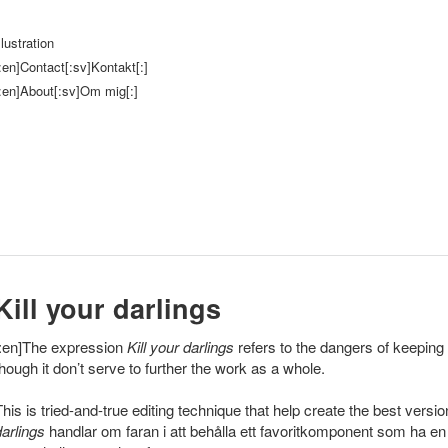
llustration
:en]Contact[:sv]Kontakt[:]
:en]About[:sv]Om mig[:]
Kill your darlings
[:en]The expression
Kill your darlings
refers to the dangers of keeping
though it don’t serve to further the work as a whole.
This is tried-and-true editing technique that help create the best versi
darlings
handlar om faran i att behålla ett favoritkomponent som ha en s