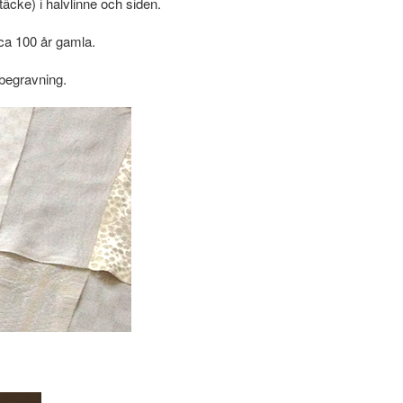
äcke) i halvlinne och siden.
 ca 100 år gamla.
begravning.