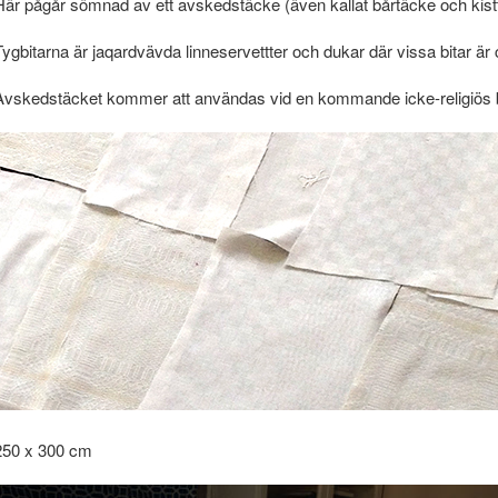
Här pågår sömnad av ett avskedstäcke (även kallat bårtäcke och kistt
Tygbitarna är jaqardvävda linneservettter och dukar där vissa bitar är
Avskedstäcket kommer att användas vid en kommande icke-religiös 
250 x 300 cm