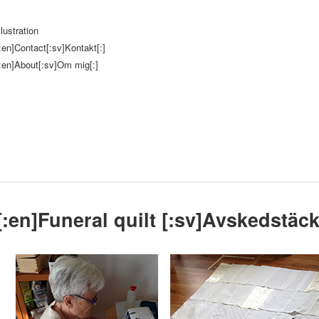
llustration
:en]Contact[:sv]Kontakt[:]
:en]About[:sv]Om mig[:]
[:en]Funeral quilt [:sv]Avskedstäck