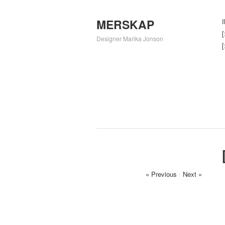
MERSKAP
I
[
Designer Marika Jonson
[
« Previous
/
Next »