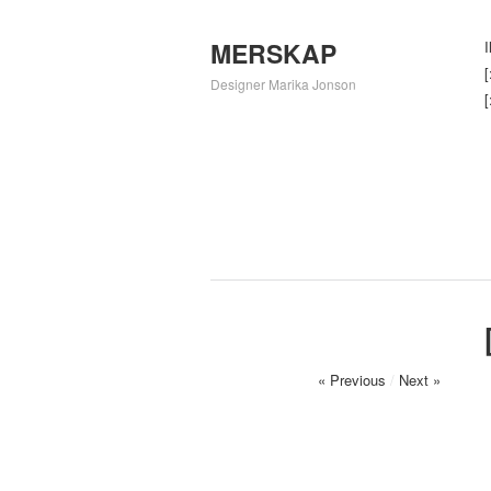
MERSKAP
I
[
Designer Marika Jonson
[
« Previous
/
Next »