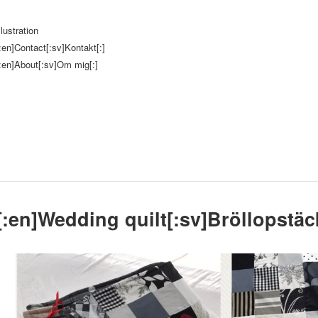
llustration
:en]Contact[:sv]Kontakt[:]
:en]About[:sv]Om mig[:]
[:en]Wedding quilt[:sv]Bröllopstäc