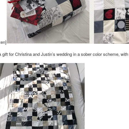
:en]
A gift for Christina and Justin’s wedding in a sober color scheme, with 